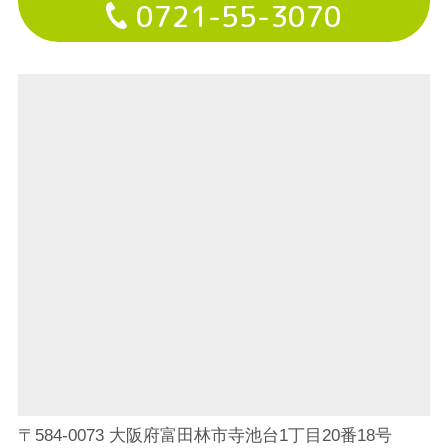
0721-55-3070
ます。ご不便をおかけいたしますが、よろ
しくお願いいたします。
2026.05.03
視力検診で紙をもらい受診される方へ
子供さんの視力をじっくり測定、眼鏡処方
についてしっかり相談するために、予約制
で行っています。予約可能な枠をご相談く
ださい。
2026.05.03
眼鏡、コンタクトレンズ処方について
眼鏡処方、コンタクトレンズ処方は予約制
で行っています。ご希望の方は、ご相談く
〒584-0073 大阪府富田林市寺池台1丁目20番18号