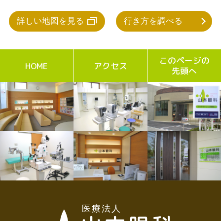
ださい。
詳しい地図を見る
行き方を調べる
2026.05.03
労災について
このページの
HOME
アクセス
当院では労災の取り扱いはしておりませ
先頭へ
ん。
お仕事中の目のトラブルは、労災の取扱い
がある医療機関の受診をお願い致します。
2026.05.03
開院いたしまして16年目に入りました。
開院いたしまして、16年目に入りました。
これまで多くの方に来院していただきまし
てありがとうございます。これからもスタ
ッフ一同、地域医療に少しでも貢献出来る