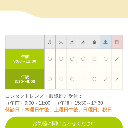
受診歴のある患者様は、予約枠に空きがあ
りましたら、前日まではご予約が可能で
す。当日のご予約はお取りしていません。
症状のある患者様は、手遅れにならないよ
うに予約を取っておりませんので、早期の
月
火
水
木
金
土
日
受診をお願いいたします。待ち時間が出て
いましたら、お伝えいたしますので、外出
午前
〇
〇
〇
〇
〇
〇
／
していただくことも可能です。ご協力をよ
9:00～11:30
ろしくお願いいたします。
午後
〇
〇
〇
／
〇
／
／
3:30〜6:00
2026.07.15
お盆休みのお知らせ
コンタクトレンズ・眼鏡処方受付：
（午前）9:00～11:00 （午後）15:30～17:30
8月9日㈰から8月16日㈰までお盆休みとさ
休診日：木曜日午後、土曜日午後、日曜日、祝日
せていただきます。なお、8月7日(金)と8日
(土)はご予約の方のみ受付させていただき
お気軽に問い合わせください